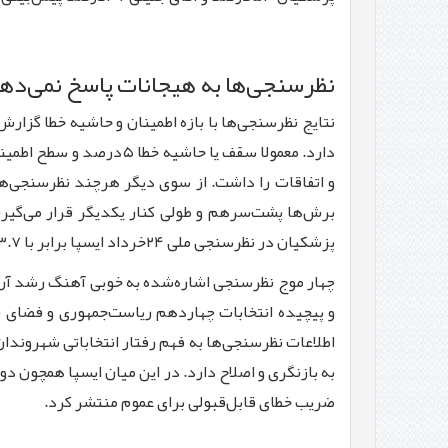
نظرسنجی‌ها به هیجانات پاسخ نمی‌ده
نتایج نظرسنجی‌ها با بازه اطمینان و حاشیه خطا گزارش
و اتفاقات را داشت. از سوی دیگر هرچند نظرسنجی‌ها 
برش‌ها پشت‌سرهم و طولی کنار یکدیگر قرار می‌گیرند،
پزشکیان در نظرسنجی ملی ۲۴خرداد ایسپا برابر با ۱۳.۷درصد بود. این عدد در نظرسنجی ۳۰خرداد به ۱۹.۸درصد، در ۳تیرماه به ۲۴.۴درصد و در ۶تیر به ۳۳.۱درصد افزایش یافت.
و پیچیده انتخابات چهاردهم ریاست‌جمهوری و فضای ن
اطلاعات نظرسنجی‌ها به فهم رفتار انتخاباتی شهروندان
ضریب خطای قابل‌قبولی برای عموم منتشر کرد.