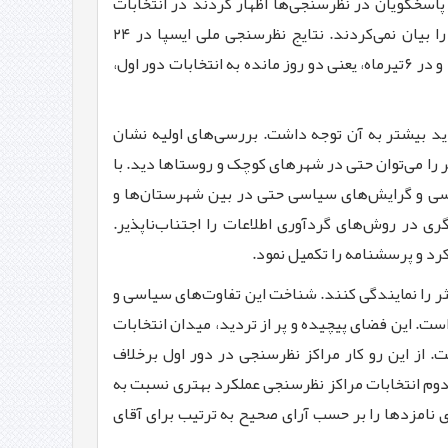
پاسخگویان در نظرسنجی‌ها اظهار کردند در انتخابات
شرکت می‌کنند اما هنگامی که پرسیده می‌شد «اگر انتخابات برگزار شود به چه کسی رای می‌دهید؟» اسم نامزد موردنظر را بیان نمی‌کردند. نتایج نظرسنجی ملی ایسپا در ۲۴
خردادماه نشان داد ۴۰.۳درصد از شهروندان هنوز نامزد خود را انتخاب نکرده بودند. این عدد در سوم تیرماه حدود ۳۰درصد و در ۶تیرماه، یعنی دو روز مانده به انتخابات دور اول،
اید بیشتر به آن توجه داشت. بررسی‌های اولیه نشان
ر را می‌توان حتی در شهرهای کوچک و روستاها دید. با
یاسی و گرایش‌های سیاسی حتی در بین شهرستان‌ها و
ری در روش‌های گردآوری اطلاعات را اجتناب‌ناپذیر.
د و پرسشنامه را تکمیل نمود.
ثر را نمایندگی کنند. شناخت این تفاوت‌های سیاسی و
ت. این فضای پیچیده و پر از تردید، میدان انتخابات
. از این رو کار مراکز نظرسنجی در دور اول برخلاف
 دوم انتخابات مراکز نظرسنجی عملکرد بهتری نسبت به
ی دانشجویان ایران (ایسپا) در ۱۳ تیرماه مشارکت را با حاشیه خطای ۲درصد، ۴۵درصد و آرای نامزدها را بر حسب آرای صحیح به ترتیب برای آقای