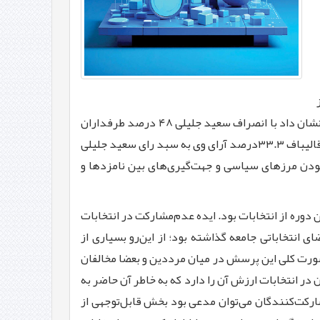
رویکردها و برنامه‌های نامزدهای اصلی، بر این پیچیدگی و فضای ملتهب دامن زد. نتایج نظرسنجی ملی ایسپا در ۳ تیرماه ۱۴۰۳ نشان داد با انصراف سعید جلیلی ۴۸ درصد طرفداران
وی گفتند به محمدباقر قالیباف، ۱۵.۱درصدشان به علیرضا زاکانی و ۷.۹درصد به مسعود پزشکیان رای خواهند داد. با انصراف قالیباف ۳۳.۳درصد آرای وی به سبد رای سعید جلیلی
 کمرنگ بودن مرزهای سیاسی و جهت‌گیری‌های بین نامزدها و
 دوره از انتخابات بود. ایده عدم‌مشارکت در انتخابات
 انتخاباتی جامعه گذاشته بود؛ از این‌رو بسیاری از
صورت کلی این پرسش در میان مرددین و بعضا مخالفان
ر انتخابات ارزش آن را دارد که به خاطر آن حاضر به
ارکت‌کنندگان می‌توان مدعی بود بخش قابل‌توجهی از