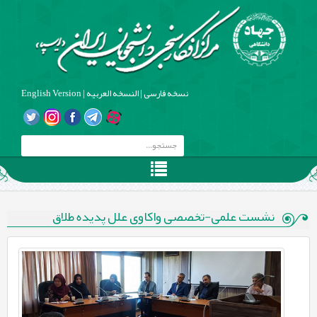
نسخه فارسی
|
النسخه العربیه
|
English Version
نشست علمی-تخصصی واکاوی علل پدیده طلاق