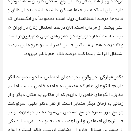
می­‌کند و باز هم به قرارداد ازدواج بستگی دارد و ضمانت وجود
دارد برای اینکه مادر حتما مسکن داشته باشد بعد از طلاق و
خانم­‌ها درصد اشتغال­شان زیاد است مخصوصاً در انگلستان که
حتی بیش­تر از مردان است. الان درصد اشتغال زنان در ایران 16
درصد است که از خاورمیانه و کشورهای عربی هم پایین‌­تر است
و 30 درصد هم از میانگین جهانی کم­تر است و هرچه این درصد
اشتغال افزایش پیدا کند درصد طلاق هم بالاتر می‌­رود.
دکتر مبارکی
: در وقوع پدیده‌­های اجتماعی، ما دو مجموعه الگو
داریم: الگوهای عام که مختص به جامعه خاصی نیست اما در
مقابل، الگوهای خاص را داریم که از مکانی به مکان دیگر و از
زمانی به زمان دیگر متمایز است. از نظر دکتر چلبی سرنوشت
جوامع دور سفره جوامع مشخص می­‌شود نه در خیابان­‌ها و در
جنبش­‌های اجتماعی. و این اهمیت بحث خانواده را می­‌رساند یکی
از مهم­ترین مسائل فارغ از قضاوت ارزشی، طلاق است و انواع