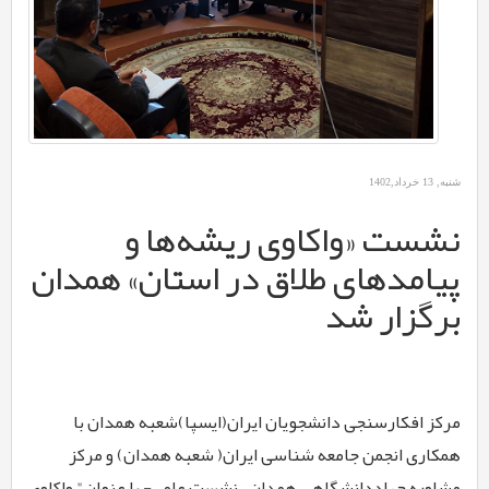
شنبه, 13 خرداد,1402
نشست «واکاوی ریشه‌­ها و
پیامدهای طلاق در استان» همدان
برگزار شد
مرکز افکارسنجی دانشجویان ایران(ایسپا)شعبه همدان با
همکاری انجمن جامعه شناسی ایران( شعبه همدان) و مرکز
مشاوره جهاددانشگاهی همدان ، نشست علمی- با عنوان" واکاوی