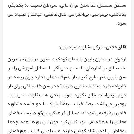
مسکن مستقل، نداشتن توان مالی، سوءظن نسبت به یک­دیگر،
بددهنی، بی­‌توجهی، بی‌­احترامی، طلاق عاطفی، خیانت و اعتیاد می­‌
شود.
آقای حجتی
-
مرکز مشاوره امید رزن:
ازدواج در سنین پایین یا همان کودک همسری در رزن مهم­ترین
علت طلاق در آمارهای ماست و حتی اگر ما مسائل آموزشی را در
سن پایین هم مطرح کنیم باز هم فایده­ای ندارد چون ریشه در
خانواده دارد. مثلا ما دختری داریم که در سن 15 سالگی برای بار
دوم می­خواست طلاق بگیرد. مورد بعدی هم تفاوت سنی زیاد
زوجین می­‌باشد. بحث خیانت بعضاً با یک تا دو جلسه مشاوره
خاص برطرف می‌­شود اما مسائل فرهنگی این‌گونه نیست. فضای
مجازی را هم که نمی‌­شود کاری کرد چون این روزها همه بچه­‌ها
به­‌خاطر برنامه­‌ی شاد گوشی دارند. علت اصلی خیانت هم فضای