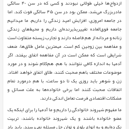
ازدواج‌­ها خیلی طولانی نبودند و کسی که در سن 40 سالگی
مادربزرگ می‌­شد، ممکن بود در سن 45 سالگی فوت کند. اما
در جامعه امروزی، افزایش امید زندگی را داریم. ما می­دانیم
جامعه فوق‌العاده تغییرپذیرنده­‌ای داریم و محیط‌­های زندگی
زنانه و مردانه از هم فاصله دارند و تجارب زیسته متفاوت است
و مفاهمه بین زوجین کم است. مهم­ترین عامل طلاق‌­ها، ضعف
شرایطی است که ممکن است در آن مفاهمه اتفاق بیفتد. اگر
آدم­ها به اندازه کافی نتوانند با هم، هم­‌کلام شوند و در مورد
موضوعات مختلف باهم صحبت کنند، طلاق اتفاق خواهد افتاد.
زن و شوهر باید روزی یک تا دو ساعت، با هم درمورد تمام
اتفاقات صحبت کنند اما برخی خانواده‌ها به علت مسائل و
مشکلات اقتصادی فرصت تعامل اندکی دارند.
ما مفهوم شهروند خانوادگی را داریم و ما آدم­ها را برای اینکه یک
عضو خانواده باشند و یک شهروند خانواده باشند، تربیت
نکرده‌­ایم و به انواع بلوغ و توان حل مسئله نمی­‌رسند. باید یاد