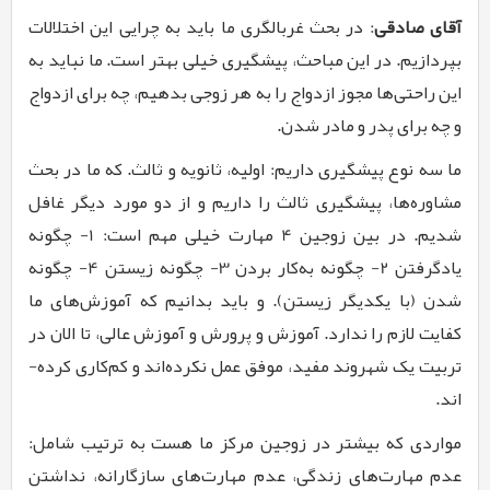
آقای صادقی
:
در بحث غربال­گری ما باید به چرایی این اختلالات
بپردازیم. در این مباحث، پیشگیری خیلی بهتر است. ما نباید به
این راحتی­‌ها مجوز ازدواج را به هر زوجی بدهیم، چه برای ازدواج
و چه برای پدر و مادر شدن.
ما سه نوع پیشگیری داریم: اولیه، ثانویه و ثالث. که ما در بحث
مشاوره‌­ها، پیشگیری ثالث را داریم و از دو مورد دیگر غافل
شدیم. در بین زوجین 4 مهارت خیلی مهم است: 1- چگونه
یادگرفتن 2- چگونه به‌­کار بردن 3- چگونه زیستن 4- چگونه
شدن (با یک­دیگر زیستن). و باید بدانیم که آموزش‌­های ما
کفایت لازم را ندارد. آموزش و پرورش و آموزش عالی، تا الان در
تربیت یک شهروند مفید، موفق عمل نکرده‌­اند و کم­‌کاری کرده‌­
اند.
مواردی که بیشتر در زوجین مرکز ما هست به ترتیب شامل:
عدم مهارت­‌های زندگی، عدم مهارت‌­های سازگارانه، نداشتن