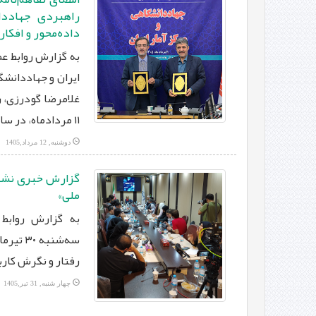
راهبردی جهاددا
داده‌محور و افکا
به گزارش روابط‌ ع
ایران و جهاددانش
غلامرضا گودرزی، ر
۱۱ مردادماه، در سالن جلسات دفتر مرکزی جهاددانشگاهی برگزار شد.
دوشنبه, 12 مرداد,1405
گزارش خبری نشست
ملی»
به گزارش روابط 
سه‌شنب
رفتار و نگرش کارب
چهار شنبه, 31 تیر,1405