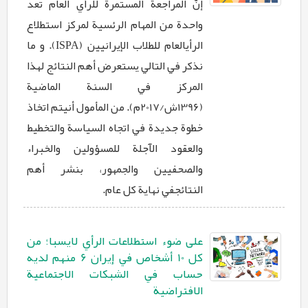
إنّ المراجعة المستمرة للرأي العام تعد
واحدة من المهام الرئسية لمركز استطلاع
الرأيالعام للطلاب الإيرانيين (ISPA). و ما
نذكر في التالي يستعرض أهم النتائج لهذا
المركز في السنة الماضية
(1396ش/2017م). من المأمول أنيتم اتخاذ
خطوة جديدة في اتجاه السياسة والتخطيط
والعقود الآجلة للمسؤولين والخبراء
والصحفيين والجمهور، بنشر أهم
النتائجفي نهاية كل عام.
على ضوء استطلاعات الرأي لايسبا؛ من
كل 10 أشخاص في إيران 6 منهم لديه
حساب في الشبكات الاجتماعية
الافتراضية