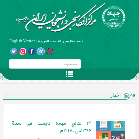
نسخه فارسی
|
النسخه العربیه
|
English Version
اخبار
14 نتائج مهمة لايسبا في سنة
1396ش/2017م