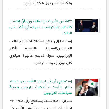
وفكرة الناس حول هذه البرامج.
52% من الأیرانیین یعتقدون بأنّ إنتصار
کلینتون أو ترامب لیس له أيّ تأثیر علی
البلاد
إستنادا إلی نتائج استطلاعات الرأي لطلّاب
الإیرانیین(ایسپا)، بالنسبة لأکثر
الإیرانیین، سواءٌ لدیهم غالبیة هیلاري
کلینتون أو دونالد ترامب.
إستطلاع رأی فی ایران: الشعب یرید بقاء
بشار الأسد / أحداث باریس نتیجة
سیاسات الغربیین
طهران- إکنا: کشف إستطلاع رأی ضم 4300
ایرانی ان الشعب یرید بقاء بشار الأسد کما