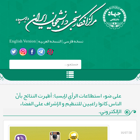
نسخه فارسی
|
النسخه العربیه
|
English Version
علی ضوء استطلاعات الرأي لإیسبا: أظهرت النتائج بأنّ
الناس کانوا راغبین للتنظیم و الإشراف علی الفضاء
الإلکتروني.
16/07/38