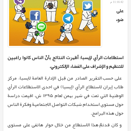
11:16:42 م
علی
ضوء
استطلاعات الرأي لإیسبا: أظهرت النتائج بأنّ الناس کانوا راغبین
للتنظیم و الإشراف علی الفضاء الإلکتروني.
علی
حسب التقرير الصادر من قِبل الإدارة العامة لايسبا، مركز
طلاب إيران لاستطلاع الرأي (إيسبا) في احدى الاستطلاعات الرأي
الوطنية التي تمت في شهر بهمن لعام 1395 ش، اقيمت دراسة
حول مستوى استخدام شبكات التواصل الاجتماعية وفكرة الناس
حول هذه البرامج
.
و کان
قد
تمّ هذا الاستطلاع من خلال حوار هاتفی علی مستوی