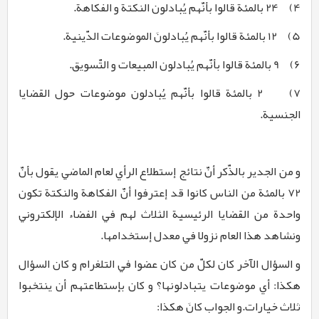
4)
24 بالمئة قالوا بأنّهم یُبادلون النکتة و الفکاهة.
5)
12 بالمئة قالوا بأنّهم یُبادلونَ الموضوعات الدّینیة.
6)
9 بالمئة قالوا بأنّهم یُبادلون المبیعات و التّسویق.
7)
2 بالمئة قالوا بأنّهم یُبادلون موضوعات حول القضایا
الجنسیة.
و من الجدیر بالذّکر أنّ نتائج إستطلاع الرأي لعام الماضي یقول بأنّ
72 بالمئة من الناس کانوا قد إعترفوا أنّ الفکاهة والنکتة تکون
واحدة من القضایا الرئیسیة الثلاث لهم في الفضاء الإلکتروني
ونشاهد هذا العام نزولا في معدل إستخدامها.
و السؤال الآخر کان لکلّ من کان عضوا في التلغرام و کان السؤال
هکذا: أي موضوعات یتبادلونها؟ و کان بإستطاعتهم أن ینتخبوا
ثلاث خیارات.و الجواب کانَ هکذا: