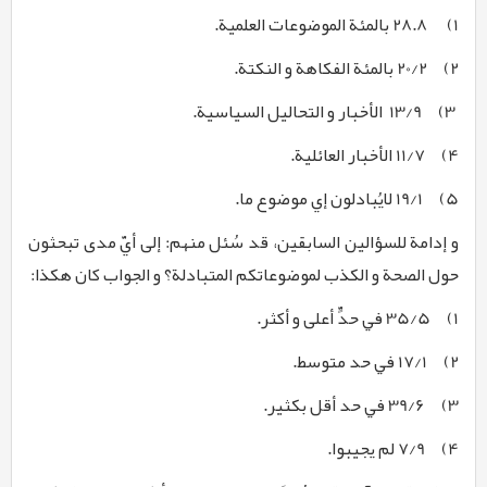
1)
28.8
بالمئة الموضوعات العلمیة.
2)
20/2
بالمئة الفکاهة و النکتة.
3)
13/9
الأخبار و التحالیل السیاسیة.
4)
11/7
الأخبار العائلیة.
5)
19/1
لایُبادلون إي موضوع ما.
و إدامة للسؤالین السابقین، قد سُئل منهم: إلی أيّ مدی تبحثون
حول الصحة و الکذب لموضوعاتکم المتبادلة؟ و الجواب کان هکذا:
1)
35/5
في حدٍّ أعلی و أکثر
.
2)
17/1
في حد متوسط.
3)
39/6
في حد أقل بکثیر.
4)
7/9
لم یجیبوا.