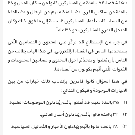
1500 شخصا. 72 بالمئة من المشاركین كانوا من سكان المدن و 28
بالمئة من ساکنی القری. 50 بالمئة منهم من الرجال و 50 بالمئة
من النساء. كانت أعمار المشاركین 12 سنة إلی ما فوق ذلك وكان
المعدل العمري للمشاركین نحو 38 عاماً.
في جزءٍ من الإستطلاع قد ترکّز علی المحتوی و المضامین اللّتي
یستخدمها الناس في الفضاء الإلکتروني. في هذا الباب یُطالب من
الناس بأن یُعلنوا و یتحدّثوا حول المحتوی و مضامین المجموعات و
القنوات اللّتي أنّهم یکونون من أعضاءها.
في هذا السؤال کانوا قادرین بإنتخاب ثلاث خیاراتٍ من بین
الخیارات الموجودة و فیکون النتائج:
1)
35بالمئة منهم قد أعلنوا بأنّهم یُبادلون الموضوعات العلمیة.
2)
32 بالمئة قالوا بأنّهم یَبادلون أخبار العائلي.
3)
28
بالمئة قالوا بأنّهم یُبادلونَ الأخبار و التّحالیل السیاسیة.