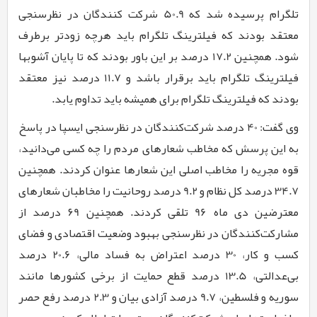
تلگرام پرسیده شد که
50.9
شرکت کنندگان در نظرسنجی
معتقد بودند که فیلترینگ تلگرام باید هرچه زودتر برطرف
شود. همچنین
17.2
درصد بر این باور بودند که تا پایان آشوبها
فیلترینگ تلگرام باید برقرار باشد و
11.7
درصد نیز معتقد
بودند که فیلترینگ تلگرام برای همیشه باید تداوم یابد.
وی گفت:
40
درصد شرکت‌کنندگان در نظرسنجی ایسپا در پاسخ
به این پرسش که مخاطب شعارهای مردم را چه کسی می‌دانید،
قوه مجریه را مخاطب اصلی این شعارها عنوان کردند. همچنین
34.7
درصد کل نظام و
9.2
درصد روحانیت را مخاطبان شعارهای
معترضین دی ماه
96
تلقی کردند. همچنین
۶9
درصد از
مشارکت‌کنندگان در نظرسنجی بهبود وضعیت اقتصادی و فضای
کسب و کار،
30
درصد اعتراض به فساد مالی،
20.6
درصد
بی‌عدالتی،
13.5
درصد قطع حمایت از برخی کشورها مانند
سوریه و فلسطین،
9.7
درصد آزادی بیان و
2.3
درصد رفع حصر