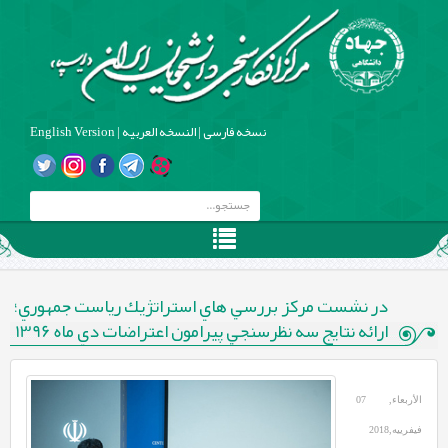
نسخه فارسی
|
النسخه العربیه
|
English Version
در نشست مركز بررسي هاي استراتژيك رياست جمهوري؛
ارائه نتايج سه نظرسنجي پيرامون اعتراضات دي ماه 1396
الأربعاء, 07
فيفرييه,2018